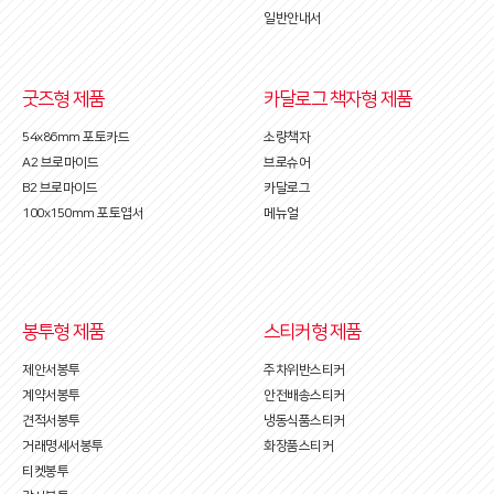
일반안내서
굿즈형 제품
카달로그 책자형 제품
54x86mm 포토카드
소량책자
A2 브로마이드
브로슈어
B2 브로마이드
카달로그
100x150mm 포토엽서
메뉴얼
봉투형 제품
스티커형 제품
제안서봉투
주차위반스티커
계약서봉투
안전배송스티커
견적서봉투
냉동식품스티커
거래명세서봉투
화장품스티커
티켓봉투