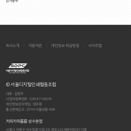
감사봉투
|
|
|
회사소개
이용약관
개인정보 취급방침
사이트맵
© 서울디지털인쇄협동조합
대표 : 김정우
사업자등록번호 : 509-87-00018
개인정보관리책임 : 정주환
통신판매신고 : 2019-서울성동-668
카피카피룸룸 성수본점
서울시 성동구 성수일로10길 26, 하우스디세종타워 B110호