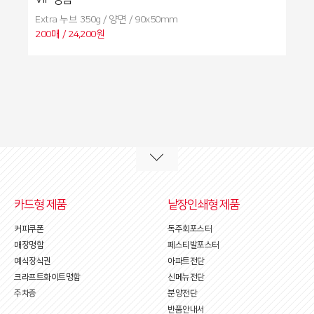
Extra 누브 350g / 양면 / 90x50mm
아르
200매 / 24,200원
20
카드형 제품
낱장인쇄형 제품
커피쿠폰
독주회포스터
매장명함
페스티발포스터
예식장식권
아파트전단
크라프트화이트명함
신메뉴전단
주차증
분양전단
반품안내서