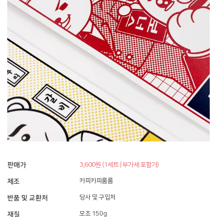
판매가
3,600
원 (1세트 | 부가세 포함가)
제조
카피카피룸룸
반품 및 교환처
당사 및 구입처
재질
모조 150g