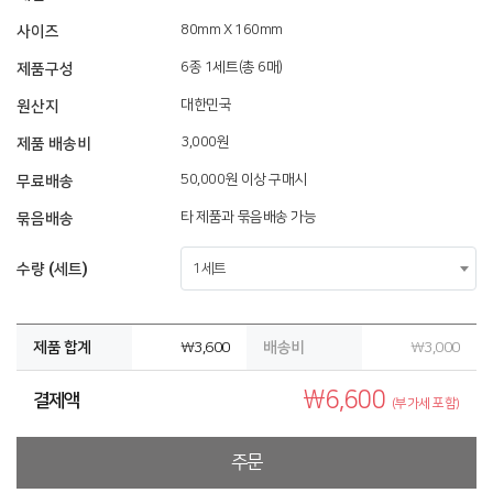
사이즈
80mm X 160mm
제품구성
6종 1세트(총 6매)
원산지
대한민국
제품 배송비
3,000원
무료배송
50,000원 이상 구매시
묶음배송
타 제품과 묶음배송 가능
수량 (세트)
1세트
제품 합계
배송비
₩
3,600
₩
3,000
₩
6,600
결제액
(부가세 포함)
주문