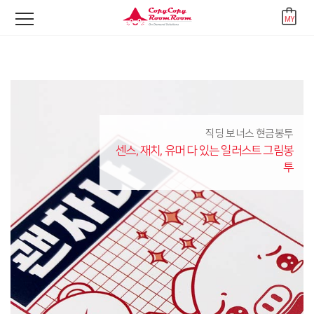
디자인 문구
직딩 보너스 현금봉투
센스, 재치, 유머 다 있는 일러스트 그림봉
투